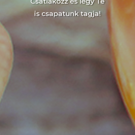
Csatlakozz és légy Te
is csapatunk tagja!